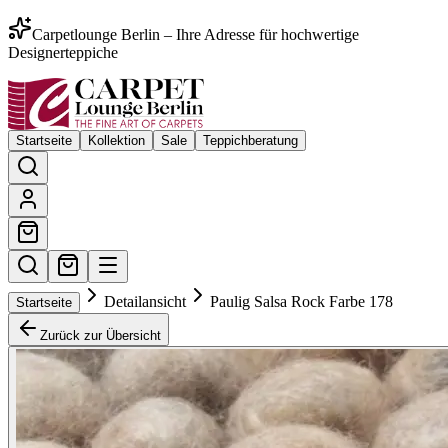
Carpetlounge Berlin – Ihre Adresse für hochwertige
Designerteppiche
Startseite
Kollektion
Sale
Teppichberatung
Detailansicht
Paulig Salsa Rock Farbe 178
Startseite
Zurück zur Übersicht