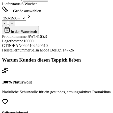
Lieferstatus:
6 Wochen
1. Größe auswählen
1
-
+
In den Warenkorb
Produktnummer
SW14165.3
Lagerbestand
10000
GTIN/EAN
0695102520510
Herstellernummer
Salsa Moda Design 147-26
Warum Kunden diesen Teppich lieben
100% Naturwolle
Natürliche Schurwolle für ein gesundes, atmungsaktives Raumklima.
Selbstreinigend