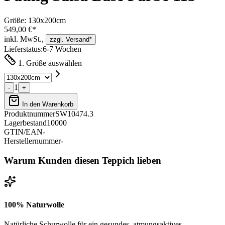
Größe:
130x200cm
549,00 €*
inkl. MwSt.,
zzgl. Versand*
Lieferstatus:
6-7 Wochen
1. Größe auswählen
1
-
+
In den Warenkorb
Produktnummer
SW10474.3
Lagerbestand
10000
GTIN/EAN
-
Herstellernummer
-
Warum Kunden diesen Teppich lieben
100% Naturwolle
Natürliche Schurwolle für ein gesundes, atmungsaktives