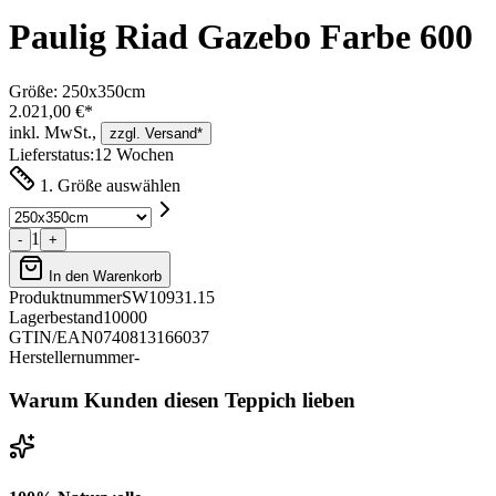
Paulig Riad Gazebo Farbe 600
Größe:
250x350cm
2.021,00 €*
inkl. MwSt.,
zzgl. Versand*
Lieferstatus:
12 Wochen
1. Größe auswählen
1
-
+
In den Warenkorb
Produktnummer
SW10931.15
Lagerbestand
10000
GTIN/EAN
0740813166037
Herstellernummer
-
Warum Kunden diesen Teppich lieben