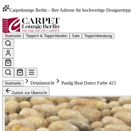
Carpetlounge Berlin – Ihre Adresse für hochwertige Designertepp
Startseite
Teppich & Teppichboden
Sale
Teppichberatung
Detailansicht
Paulig Beat Dance Farbe 423
Startseite
Zurück zur Übersicht