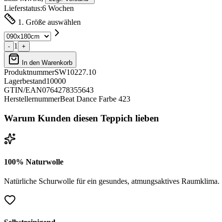
Lieferstatus:
6 Wochen
1. Größe auswählen
1
-
+
In den Warenkorb
Produktnummer
SW10227.10
Lagerbestand
10000
GTIN/EAN
0764278355643
Herstellernummer
Beat Dance Farbe 423
Warum Kunden diesen Teppich lieben
100% Naturwolle
Natürliche Schurwolle für ein gesundes, atmungsaktives Raumklima.