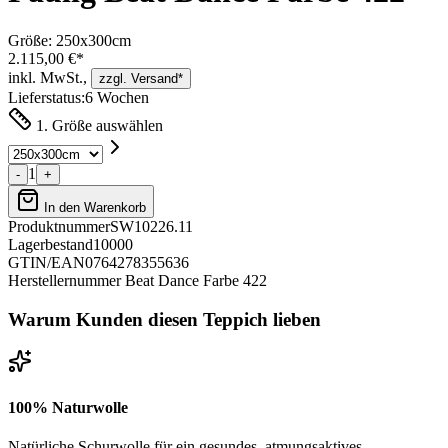
Größe:
250x300cm
2.115,00 €*
inkl. MwSt.,
zzgl. Versand*
Lieferstatus:
6 Wochen
1. Größe auswählen
1
-
+
In den Warenkorb
Produktnummer
SW10226.11
Lagerbestand
10000
GTIN/EAN
0764278355636
Herstellernummer
Beat Dance Farbe 422
Warum Kunden diesen Teppich lieben
100% Naturwolle
Natürliche Schurwolle für ein gesundes, atmungsaktives