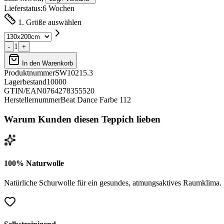
Lieferstatus:
6 Wochen
1. Größe auswählen
1
-
+
In den Warenkorb
Produktnummer
SW10215.3
Lagerbestand
10000
GTIN/EAN
0764278355520
Herstellernummer
Beat Dance Farbe 112
Warum Kunden diesen Teppich lieben
100% Naturwolle
Natürliche Schurwolle für ein gesundes, atmungsaktives Raumklima.