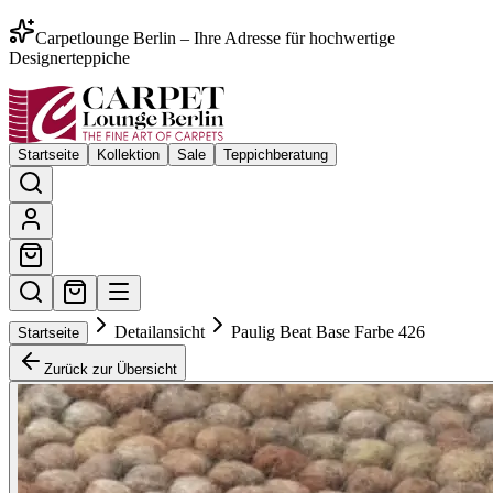
Carpetlounge Berlin – Ihre Adresse für hochwertige
Designerteppiche
Startseite
Kollektion
Sale
Teppichberatung
Detailansicht
Paulig Beat Base Farbe 426
Startseite
Zurück zur Übersicht