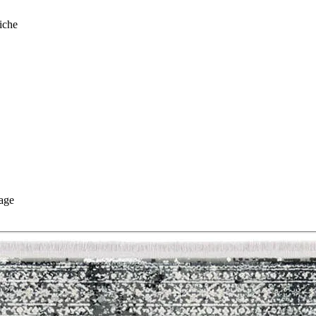
iche
age