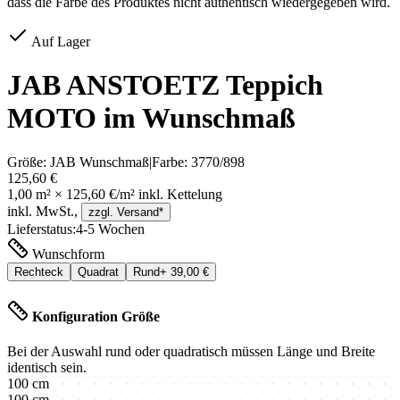
dass die Farbe des Produktes nicht authentisch wiedergegeben wird.
Auf Lager
JAB ANSTOETZ Teppich
MOTO im Wunschmaß
Größe:
JAB Wunschmaß
|
Farbe:
3770/898
125,60 €
1,00
m² ×
125,60 €
/m² inkl.
Kettelung
inkl. MwSt.,
zzgl. Versand*
Lieferstatus:
4-5 Wochen
Wunschform
Rechteck
Quadrat
Rund
+
39,00 €
Konfiguration Größe
Bei der Auswahl rund oder quadratisch müssen Länge und Breite
identisch sein.
100
cm
100
cm