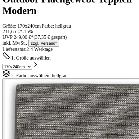
Modern
Größe:
170x240cm
|
Farbe:
hellgrau
211,65 €*
-
15
%
UVP 249,00 €*
(
37,35
€ gespart)
inkl. MwSt.,
zzgl. Versand*
Lieferstatus:
2-4 Werktage
1. Größe auswählen
2. Farbe auswählen:
hellgrau