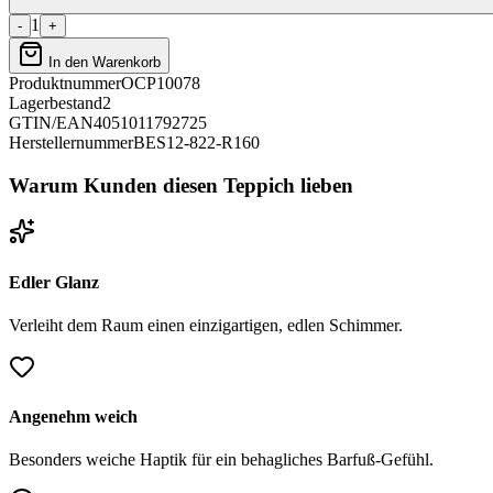
1
-
+
In den Warenkorb
Produktnummer
OCP10078
Lagerbestand
2
GTIN/EAN
4051011792725
Herstellernummer
BES12-822-R160
Warum Kunden diesen Teppich lieben
Edler Glanz
Verleiht dem Raum einen einzigartigen, edlen Schimmer.
Angenehm weich
Besonders weiche Haptik für ein behagliches Barfuß-Gefühl.