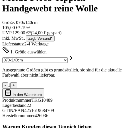
Handgewebt reine Wolle
Größe:
070x140cm
105,00 €*
-
19
%
UVP 129,00 €*
(
24,00
€ gespart)
inkl. MwSt.,
zzgl. Versand*
Lieferstatus:
2-4 Werktage
1. Größe auswählen
Ausgegraute Größen gibt es grundsätzlich, sie sind für die aktuelle
Farbwahl aber nicht lieferbar.
1
-
+
In den Warenkorb
Produktnummer
TKG10489
Lagerbestand
22
GTIN/EAN
4251619684709
Herstellernummer
426936
Warum Kunden diesen Teppich lieben