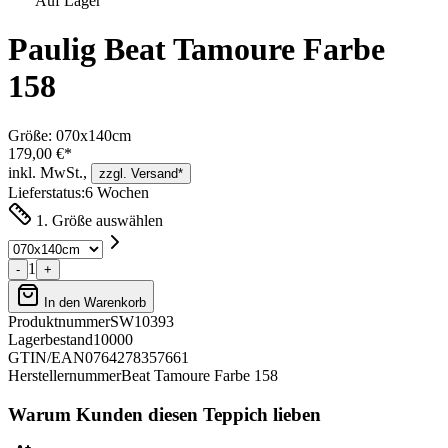
Auf Lager
Paulig Beat Tamoure Farbe
158
Größe:
070x140cm
179,00 €*
inkl. MwSt.,
zzgl. Versand*
Lieferstatus:
6 Wochen
1. Größe auswählen
1
-
+
In den Warenkorb
Produktnummer
SW10393
Lagerbestand
10000
GTIN/EAN
0764278357661
Herstellernummer
Beat Tamoure Farbe 158
Warum Kunden diesen Teppich lieben