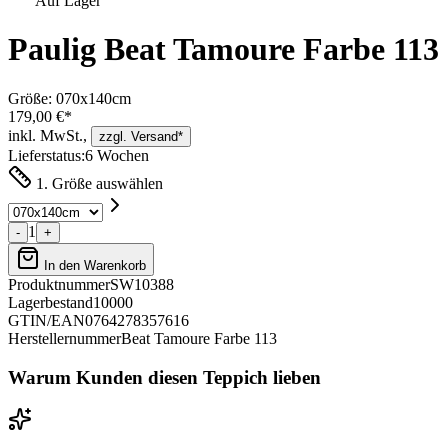
Auf Lager
Paulig Beat Tamoure Farbe 113
Größe:
070x140cm
179,00 €*
inkl. MwSt.,
zzgl. Versand*
Lieferstatus:
6 Wochen
1. Größe auswählen
1
-
+
In den Warenkorb
Produktnummer
SW10388
Lagerbestand
10000
GTIN/EAN
0764278357616
Herstellernummer
Beat Tamoure Farbe 113
Warum Kunden diesen Teppich lieben