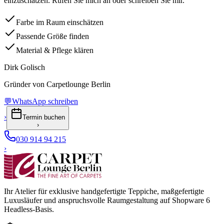
einzuschätzen. Rufen Sie mich an oder schreiben Sie mir.
Farbe im Raum einschätzen
Passende Größe finden
Material & Pflege klären
Dirk Golisch
Gründer von Carpetlounge Berlin
💬
WhatsApp schreiben
›
Termin buchen
›
030 914 94 215
›
Ihr Atelier für exklusive handgefertigte Teppiche, maßgefertigte
Luxusläufer und anspruchsvolle Raumgestaltung auf Shopware 6
Headless-Basis.