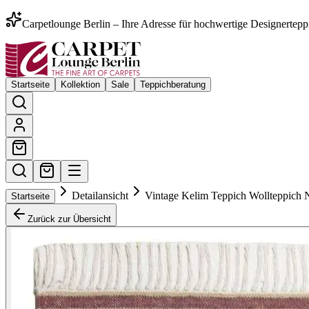
Carpetlounge Berlin – Ihre Adresse für hochwertige Designertepp
Startseite
Kollektion
Sale
Teppichberatung
Detailansicht
Vintage Kelim Teppich Wollteppich 
Startseite
Zurück zur Übersicht