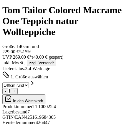
Tom Tailor Colored Macrame
One Teppich natur
Wollteppiche
Größe:
140cm rund
229,00 €*
-
15
%
UVP 269,00 €*
(
40,00
€ gespart)
inkl. MwSt.,
zzgl. Versand*
Lieferstatus:
2-4 Werktage
1. Größe auswählen
1
-
+
In den Warenkorb
Produktnummer
TT100025.4
Lagerbestand
7
GTIN/EAN
4251619684365
Herstellernummer
426447