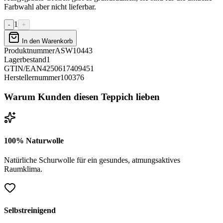
Farbwahl aber nicht lieferbar.
1
-
+
In den Warenkorb
Produktnummer
ASW10443
Lagerbestand
1
GTIN/EAN
4250617409451
Herstellernummer
100376
Warum Kunden diesen Teppich lieben
100% Naturwolle
Natürliche Schurwolle für ein gesundes, atmungsaktives
Raumklima.
Selbstreinigend