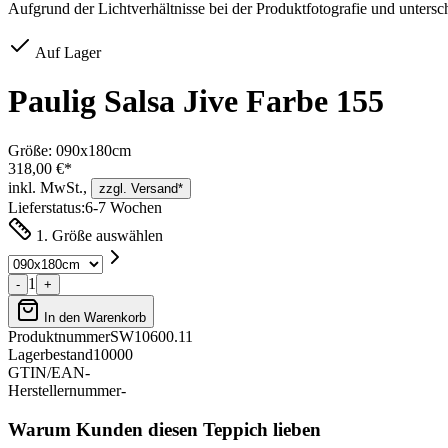
Aufgrund der Lichtverhältnisse bei der Produktfotografie und unters
Auf Lager
Paulig Salsa Jive Farbe 155
Größe:
090x180cm
318,00 €*
inkl. MwSt.,
zzgl. Versand*
Lieferstatus:
6-7 Wochen
1. Größe auswählen
1
-
+
In den Warenkorb
Produktnummer
SW10600.11
Lagerbestand
10000
GTIN/EAN
-
Herstellernummer
-
Warum Kunden diesen Teppich lieben