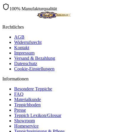
100% Manufakturqualität
Rechtliches
AGB
Widerrufsrecht
Kontakt
Impressum
Versand & Bezahlung
Datenschutz
Cookie-Einstellungen
Informationen
Besondere Teppiche
FAQ
Materialkunde
Teppichboden
Presse
Teppich Lexikon/Glossar
Showroom
Homeservice
Teppichreinigung & Pflege