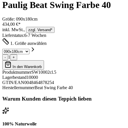
Paulig Beat Swing Farbe 40
Größe:
090x180cm
434,00 €*
inkl. MwSt.,
zzgl. Versand*
Lieferstatus:
6-7 Wochen
1. Größe auswählen
1
-
+
In den Warenkorb
Produktnummer
SW10002cl.5
Lagerbestand
10000
GTIN/EAN
0048464878254
Herstellernummer
Beat Swing Farbe 40
Warum Kunden diesen Teppich lieben
100% Naturwolle