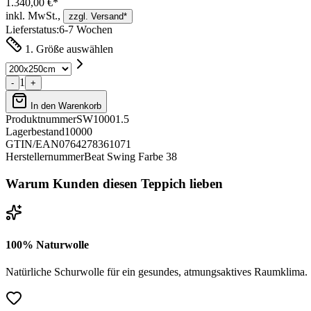
1.340,00 €*
inkl. MwSt.,
zzgl. Versand*
Lieferstatus:
6-7 Wochen
1. Größe auswählen
1
-
+
In den Warenkorb
Produktnummer
SW10001.5
Lagerbestand
10000
GTIN/EAN
0764278361071
Herstellernummer
Beat Swing Farbe 38
Warum Kunden diesen Teppich lieben
100% Naturwolle
Natürliche Schurwolle für ein gesundes, atmungsaktives Raumklima.