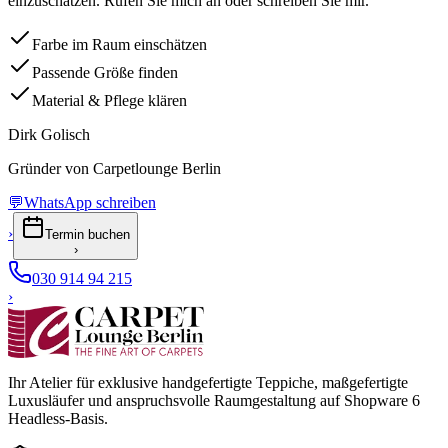
einzuschätzen. Rufen Sie mich an oder schreiben Sie mir.
Farbe im Raum einschätzen
Passende Größe finden
Material & Pflege klären
Dirk Golisch
Gründer von Carpetlounge Berlin
💬
WhatsApp schreiben
›
Termin buchen
›
030 914 94 215
›
Ihr Atelier für exklusive handgefertigte Teppiche, maßgefertigte
Luxusläufer und anspruchsvolle Raumgestaltung auf Shopware 6
Headless-Basis.