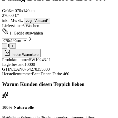
Größe:
070x140cm
276,00 €*
inkl. MwSt.,
zzgl. Versand*
Lieferstatus:
6 Wochen
1. Größe auswählen
1
-
+
In den Warenkorb
Produktnummer
SW10243.11
Lagerbestand
10000
GTIN/EAN
0764278355803
Herstellernummer
Beat Dance Farbe 460
Warum Kunden diesen Teppich lieben
100% Naturwolle
Natürliche Schurwolle für ein gesundes, atmungsaktives