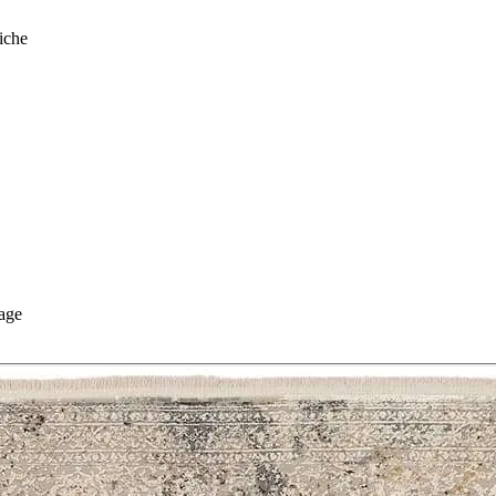
iche
age