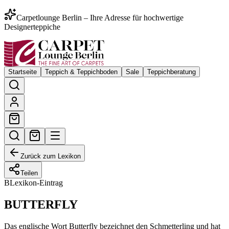
Carpetlounge Berlin – Ihre Adresse für hochwertige
Designerteppiche
Startseite
Teppich & Teppichboden
Sale
Teppichberatung
Zurück zum Lexikon
Teilen
B
Lexikon-Eintrag
BUTTERFLY
Das englische Wort Butterfly bezeichnet den Schmetterling und hat