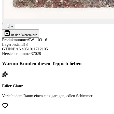
1
-
+
In den Warenkorb
Produktnummer
SW11031.6
Lagerbestand
13
GTIN/EAN
4051011712105
Herstellernummer
37028
Warum Kunden diesen Teppich lieben
Edler Glanz
Verleiht dem Raum einen einzigartigen, edlen Schimmer.