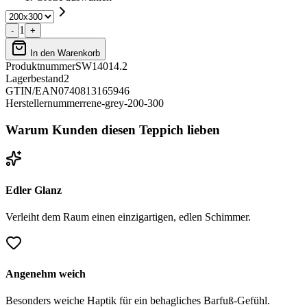
1
-
+
In den Warenkorb
Produktnummer
SW14014.2
Lagerbestand
2
GTIN/EAN
0740813165946
Herstellernummer
rene-grey-200-300
Warum Kunden diesen Teppich lieben
Edler Glanz
Verleiht dem Raum einen einzigartigen, edlen Schimmer.
Angenehm weich
Besonders weiche Haptik für ein behagliches Barfuß-Gefühl.