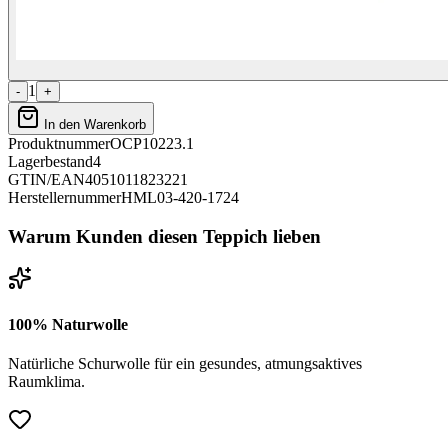
1
-
+
In den Warenkorb
Produktnummer
OCP10223.1
Lagerbestand
4
GTIN/EAN
4051011823221
Herstellernummer
HML03-420-1724
Warum Kunden diesen Teppich lieben
100% Naturwolle
Natürliche Schurwolle für ein gesundes, atmungsaktives
Raumklima.